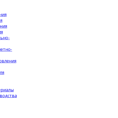
ия
ия
льно-
етно-
овления
ля
ериалы
зводства