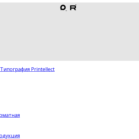
рматная
одукция