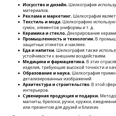
Искусство и дизайн.
Шелкография используе
материалов.
Реклама и маркетинг.
Шелкография являетс
Текстиль и мода.
Шелкографию используют 
сумок, элементов униформы и т. д.
Керамика и стекло.
Декорирование керамиче
Промышленность и технологии.
В промышл
защитных этикеток и наклеек.
Еда и напитки.
Шелкография также использу
устойчивости к внешним воздействиям.
Медицина и фармацевтика.
В этих отрасл
изделия, требующие высокой точности и кач
Образование и наука.
Шелкография применя
детализированных изображений.
Архитектура и строительство
. В этой сф
интерьеров.
Сувенирная продукция и подарки.
Методом
магниты, брелоки, ручки, кружки, ежедневн
или презентом для друзей и близких.