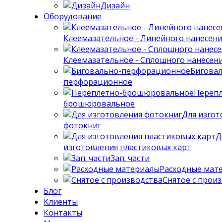
Дизайн
Оборудование
Клеемазательное - Линейного нанесен
Клеемазательное - Сплошного нанесен
Бигова
перфорационное
Перепл
брошюровальное
Для изгот
фотокниг
Д
изготовления пластиковых карт
Зап. части
Расходные мат
Снятое с прои
Блог
Клиенты
Контакты