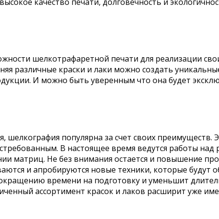
 высокое качество печати, долговечность и экологично
жности шелкотрафаретной печати для реализации сво
няя различные краски и лаки можно создать уникальны
одукции. И можно быть уверенным что она будет экскл
, шелкография популярна за счет своих преимуществ. Эт
требованным. В настоящее время ведутся работы над 
нии матриц. Не без внимания остается и повышение п
аются и апробируются новые техники, которые будут о
окращению времени на подготовку и уменьшит длитель
личенный ассортимент красок и лаков расширит уже им