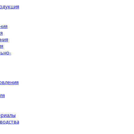
одукция
ия
ия
льно-
овления
ля
ериалы
зводства