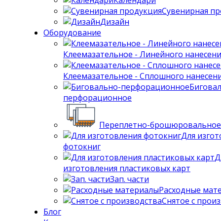
Календари
Сувенирная пр
Дизайн
Оборудование
Клеемазательное - Линейного нанесен
Клеемазательное - Сплошного нанесен
Бигова
перфорационное
Переплетно-брошюровальное
Для изгот
фотокниг
Д
изготовления пластиковых карт
Зап. части
Расходные мат
Снятое с прои
Блог