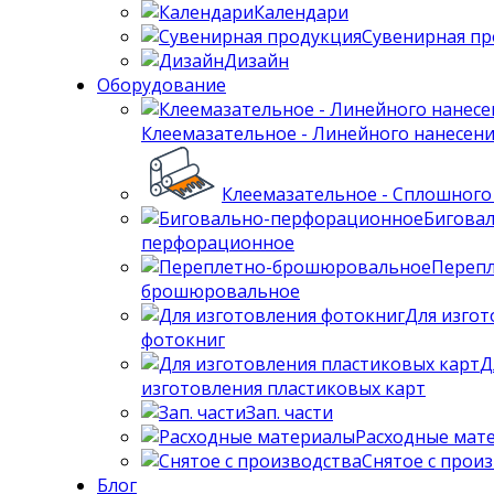
Календари
Сувенирная пр
Дизайн
Оборудование
Клеемазательное - Линейного нанесен
Клеемазательное - Сплошного
Бигова
перфорационное
Перепл
брошюровальное
Для изгот
фотокниг
Д
изготовления пластиковых карт
Зап. части
Расходные мат
Снятое с прои
Блог