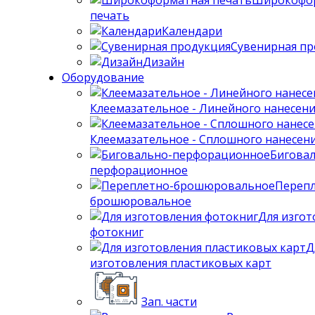
Широкофо
печать
Календари
Сувенирная пр
Дизайн
Оборудование
Клеемазательное - Линейного нанесен
Клеемазательное - Сплошного нанесен
Бигова
перфорационное
Перепл
брошюровальное
Для изгот
фотокниг
Д
изготовления пластиковых карт
Зап. части