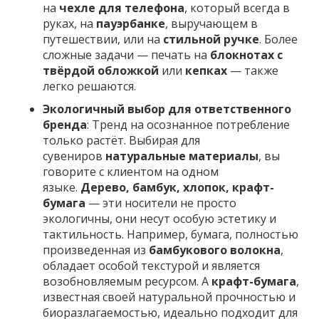
на
чехле для телефона
, который всегда в
руках, на
пауэрбанке
, выручающем в
путешествии, или на
стильной ручке
. Более
сложные задачи — печать на
блокнотах с
твёрдой обложкой
или
кепках
— также
легко решаются.
Экологичный выбор для ответственного
бренда
: Тренд на осознанное потребление
только растёт. Выбирая для
сувениров
натуральные материалы
, вы
говорите с клиентом на одном
языке.
Дерево, бамбук, хлопок, крафт-
бумага
— эти носители не просто
экологичны, они несут особую эстетику и
тактильность. Например, бумага, полностью
произведенная из
бамбукового волокна
,
обладает особой текстурой и является
возобновляемым ресурсом. А
крафт-бумага
,
известная своей натуральной прочностью и
биоразлагаемостью, идеально подходит для