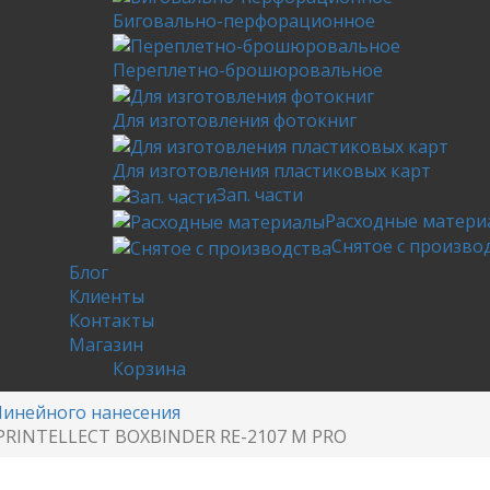
Биговально-перфорационное
Переплетно-брошюровальное
Для изготовления фотокниг
Для изготовления пластиковых карт
Зап. части
Расходные матери
Снятое с произво
Блог
Клиенты
Контакты
Магазин
Корзина
Линейного нанесения
PRINTELLECT BOXBINDER RE-2107 М PRO