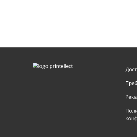
Дост
Треб
Рек
Пол
кон