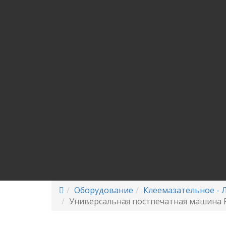
Оборудование
Клеемазательное - 
Универсальная постпечатная машина 